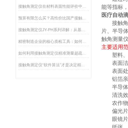
接触角测定仪在材料表面性能评价中的核心应用
能等指标
医疗自动
预算有限怎么买？高性价比国产接触角测定仪选购攻略
接触
接触角测定仪JY-PH系列详解：从基础型PHa到科研型PHb，哪款适合你？
片、半导
触角测量
精密制造企业的核心质检工具：如何通过接触角控制产品质量
主要适用
如何利用接触角测定仪精准测量超疏水材料（>150°）
塑料
表面
接触角测定仪“软件算法”才是决定精度的灵魂
表面
铝箔
半导
清洗
农作
偏光
眼镜
纸张