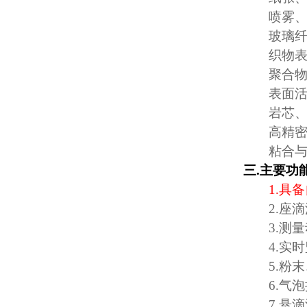
喷雾
玻璃
织物
聚合
表面
岩芯
高精
粘合
三
.
主要功
1.
具备
2.
座滴
3.
测量
4.
实时
5.
粉末
6.
气泡
7.
悬滴