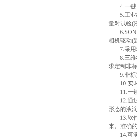
4.
一键
5.
工业
量对试验
(
6.SO
相机驱动
(
7.
采用
8.
三维
求定制非
9.
非标
10.
实
11.
一
12.
通
形态的液
13.
软
来。准确
14.
可