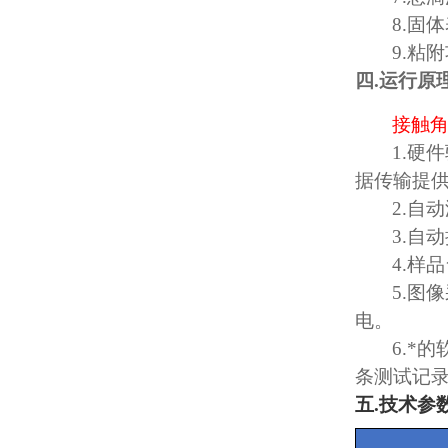
8.
固体
9.
粘附
四
.
运行原
接触
1.
硬件
据传输提
2.
自动
3.
自动
4.
样品
5.
图像
电。
6.
*的
条测试记
五
.
技术参