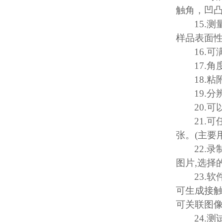
触角，凹
15.
测
样品表面
16.
可
17.
角
18.
粘
19.
分
20.
可
21.
可
张。
(
主要
22.
录
图片
,
选择
23.
软
可生成接
可关联图
24.
测