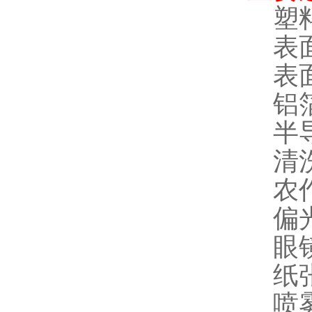
塑
表
表
铝
半
清
农
偏
眼
纸
喷