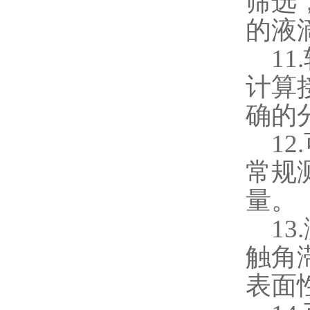
筛选
的液
11.
计算
确的
12.
常规
量。
13.
触角
表面