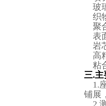
玻
织
聚
表
岩
高
粘
三
.
主
1.
铺展
2.