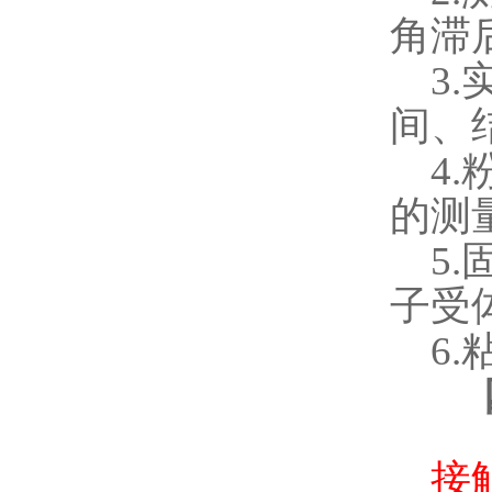
角滞
3.
间、
4.
的测
5.
子受
6.
接