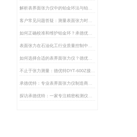
解析表界面张力仪中的铂金环法与铂金板法
客户常见问题答疑：测量表面张力时为什么数值会跳动？
如何正确校准和维护铂金环？承德优特延长表面张力仪寿命的5点建议
表面张力在石油化工行业质量控制中的关键作用
如何选择合适的表界面张力仪？德优特全系列选型指南
不止于张力测量：德优特DYT-600Z接触角测定仪的多维分析能力
承德优特：专业表界面张力仪制造商，精准测量的信赖之选
探访承德优特：一家专注精密检测仪器的实力厂家