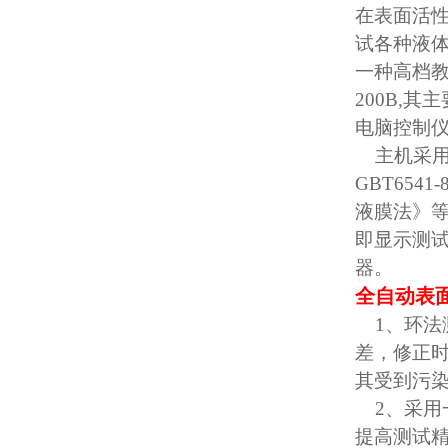
在表面活
试各种液
一种高档教
200B,
电脑控制仪
主机采用SY
GBT654
液膜法》
即显示测
器。
全自动表
1、环法
差，修正
其受到污
2、采用
提高测试