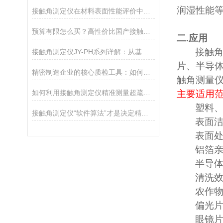
润湿性能
接触角测定仪在材料表面性能评价中的核心应用
预算有限怎么买？高性价比国产接触角测定仪选购攻略
二
.
应用
接触
接触角测定仪JY-PH系列详解：从基础型PHa到科研型PHb，哪款适合你？
片、半导
精密制造企业的核心质检工具：如何通过接触角控制产品质量
触角测量
如何利用接触角测定仪精准测量超疏水材料（>150°）
主要适用
塑料
接触角测定仪“软件算法”才是决定精度的灵魂
表面
表面
铝箔
半导
清洗
农作
偏光
眼镜