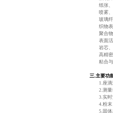
纸张
喷雾
玻璃
织物
聚合
表面
岩芯
高精
粘合
三
.
主要功
1.
座滴
2.
测量
3.
实时
4.
粉末
5.
固体