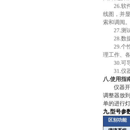
26.
软
线图，并
索和调阅
27.
测
28.
数
29.
个
理工作、
30.
可
31.
仪
八
.
使用指
仪器
调整器放
单的进行
九
.
型号参
区别功能