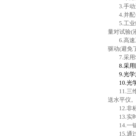
3.
手动
4.
并配
5.
工业
量对试验
(
6.
高速
驱动
(
避免
7.
采用
8.
采用
9.
光学
10.
光
11.
三
送水平仪
12.
非
13.
实
14.
一
15.
通