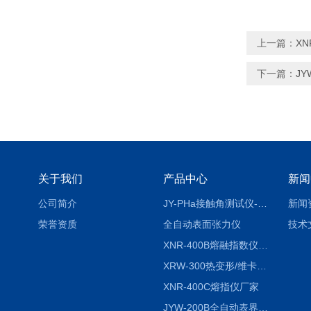
上一篇：
X
下一篇：
JY
关于我们
产品中心
新闻
公司简介
JY-PHa接触角测试仪-pha
新闻
荣誉资质
全自动表面张力仪
技术
XNR-400B熔融指数仪-400B
XRW-300热变形/维卡软化点温度测定仪
XNR-400C熔指仪厂家
JYW-200B全自动表界面张力仪