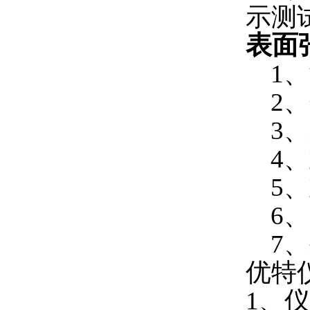
示测
表面
1、测
2、分
3、示
4、重
5、重
6、电
7、外
优特
1、