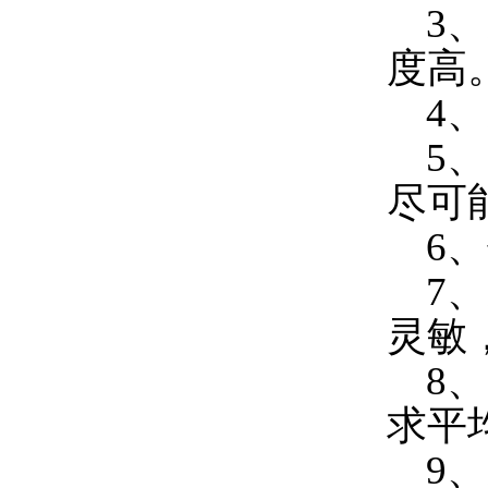
3、
度高
4、
5、
尽可
6、
7、
灵敏
8、
求平
9、