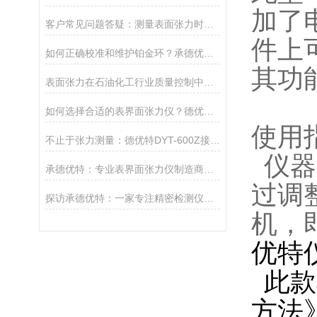
加了电
客户常见问题答疑：测量表面张力时为什么数值会跳动？
件上
如何正确校准和维护铂金环？承德优特延长表面张力仪寿命的5点建议
其功
表面张力在石油化工行业质量控制中的关键作用
如何选择合适的表界面张力仪？德优特全系列选型指南
使用
不止于张力测量：德优特DYT-600Z接触角测定仪的多维分析能力
仪器
承德优特：专业表界面张力仪制造商，精准测量的信赖之选
过调
探访承德优特：一家专注精密检测仪器的实力厂家
机，
优特仪
此款
方法》