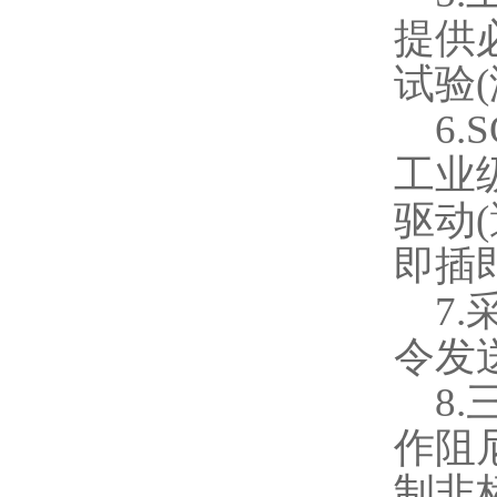
提供
试验
(
6.
工业
驱动
(
即插
7.
令发
8.
作阻
制非