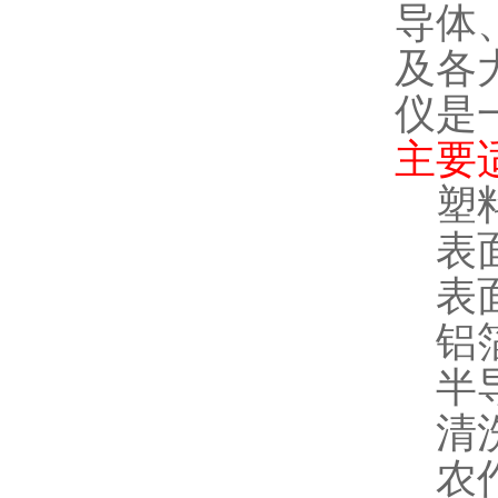
导体
及各
仪是
主要
塑
表
表
铝
半
清
农