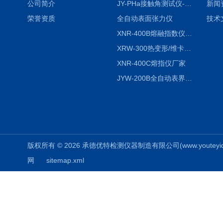
公司简介
JY-PHa接触角测试仪-pha
新闻
荣誉资质
全自动表面张力仪
技术
XNR-400B熔融指数仪-400B
XRW-300热变形/维卡软化点温度测定仪
XNR-400C熔指仪厂家
JYW-200B全自动表界面张力仪
版权所有 © 2026 承德优特检测仪器制造有限公司(www.youteyiqi.ne
网
sitemap.xml