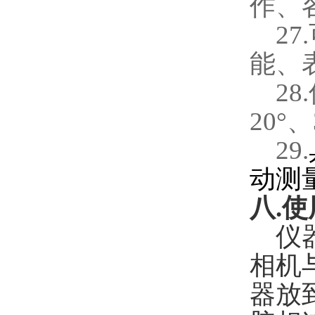
作、
27.
能、
28.
20
°、
29.
动测
八
.
使
仪
相机
器放