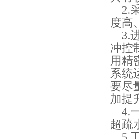
2.
度高
3.
冲控
用精
系统
要尽
加提
4.
超疏
5.