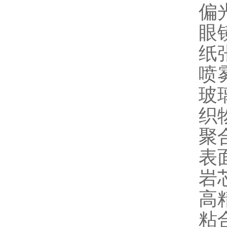
偏
眼
纸
喷
玻
织
聚
表
岩
高
粘