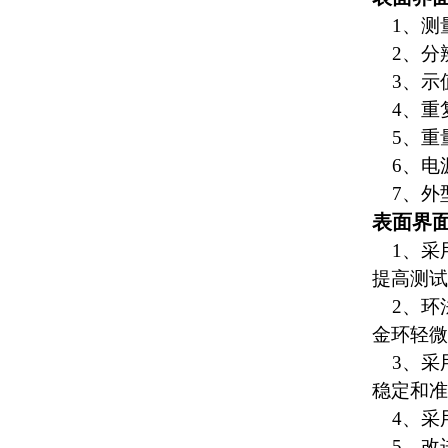
1、测量范
2、分辨
3、示值精
4、重复性
5、重量
6、电源：
7、外型尺
表面界
1、
采
提高测试
2、环
金环轻微
3、采用
稳定和准
4、
采
5、改