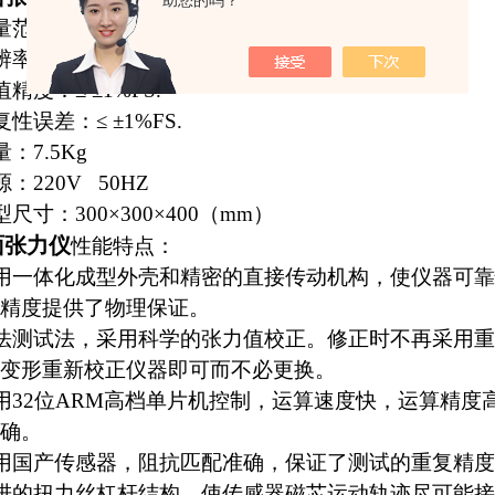
助您的吗？
围：0～200.0mN/m
率：0.1mN/m
度：≤ ±1%FS.
误差：≤ ±1%FS.
：7.5Kg
220V 50HZ
寸：300×300×400（mm）
面张力仪
性能特点：
用一体化成型外壳和精密的直接传动机构，使仪器可靠
精度提供了物理保证。
法测试法，采用科学的张力值校正。修正时不再采用重
变形重新校正仪器即可
而不必更换。
32位ARM高档单片机控制，运算速度快，运算精度
确。
用国产传感器，阻抗匹配准确，保证了测试的重复精度
进的扭力丝杠杆结构，使传感器磁芯运动轨迹尽可能接