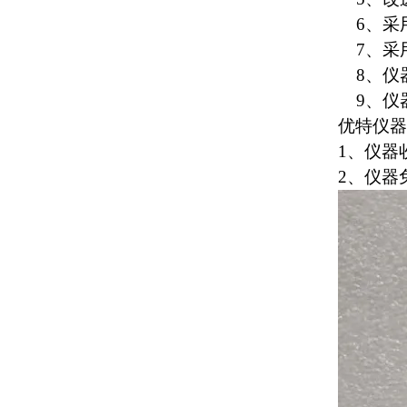
6、
采
7、
采
8、仪
9、
仪
优特仪器
1、仪器
2、仪器