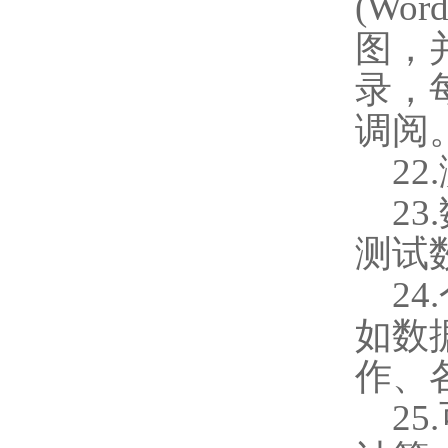
(Wor
图，
录，
调阅
22.
23.
测试
24.
如数
作、
25.