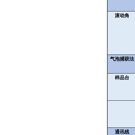
滚动角
气泡捕获法
样品台
通讯线