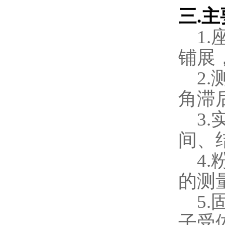
三
.
主
1.
铺展
2.
角滞
3.
间、
4.
的测
5.
子受