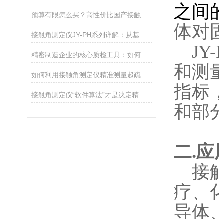
之间
预算有限怎么买？高性价比国产接触角测定仪选购攻略
体对
接触角测定仪JY-PH系列详解：从基础型PHa到科研型PHb，哪款适合你？
JY
精密制造企业的核心质检工具：如何通过接触角控制产品质量
和测
如何利用接触角测定仪精准测量超疏水材料（>150°）
指标
接触角测定仪“软件算法”才是决定精度的灵魂
和部
二
.
应
接
疗、
导体