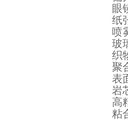
眼
纸
喷
玻
织
聚
表
岩
高
粘