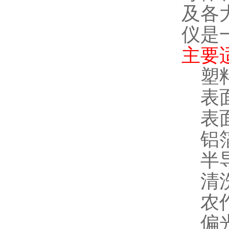
及各
仪是
主要
塑
表
表
铝
半
清
农
偏