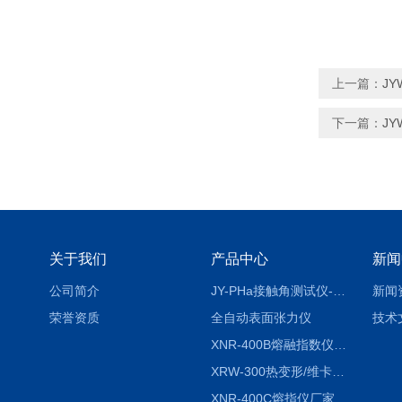
上一篇：
J
下一篇：
J
关于我们
产品中心
新闻
公司简介
JY-PHa接触角测试仪-pha
新闻
荣誉资质
全自动表面张力仪
技术
XNR-400B熔融指数仪-400B
XRW-300热变形/维卡软化点温度测定仪
XNR-400C熔指仪厂家