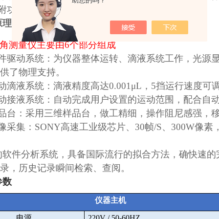
助您的吗？
附功、侵湿功、铺展系数的计算
原理
角测量仪主要由
6
个部分组成
件驱动系统：为仪器整体运转、滴液系统工作，光源
供了物理支持。
动滴液系统：滴液精度高达
0.001
μ
L
，
5
挡运行速度可
动接液系统：自动完成用户设置的运动范围，配合自
品台：采用三维样品台，做工精细，操作阻尼感强，
像采集：
SONY
高速工业级芯片、
30
帧
/S
、
300W
像素
的软件分析系统，具备国际流行的拟合方法，确快速的
录，历史记录瞬间检索、查阅。
参数
仪器主机
电源
220V / 50-60HZ