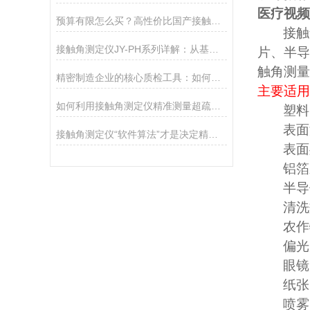
医疗视频
预算有限怎么买？高性价比国产接触角测定仪选购攻略
接触
接触角测定仪JY-PH系列详解：从基础型PHa到科研型PHb，哪款适合你？
片、半导
触角测量
精密制造企业的核心质检工具：如何通过接触角控制产品质量
主要适用
如何利用接触角测定仪精准测量超疏水材料（>150°）
塑料
表面
接触角测定仪“软件算法”才是决定精度的灵魂
表面
铝箔
半导
清洗
农作
偏光
眼镜
纸张
喷雾