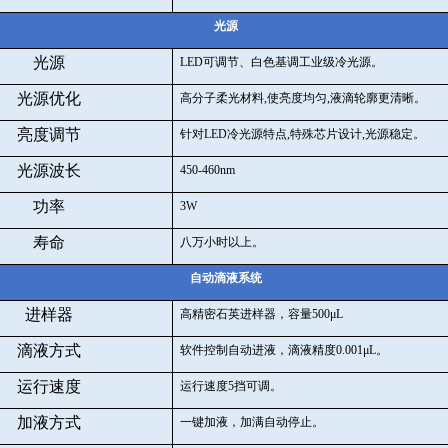
光源
光源
LED
可调节、白色基调工业级冷光源。
光源优化
高分子柔光材料
,
使亮度均匀
,
液滴轮廓更清晰。
亮度调节
针对
LED
冷光源特点
,
特殊芯片设计
,
光源稳定。
光源波长
450-460nm
功率
3W
寿命
八万小时以上。
自动滴液系统
进样器
高精密石英进样器，容量
500
μ
L
滴液方式
软件控制自动进液，滴液精度
0.001
μ
L
。
运行速度
运行速度
5
挡可调。
加液方式
一键加液，加满自动停止。