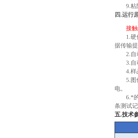
9.
粘
四
.
运行
接触
1.
硬
据传输提
2.
自
3.
自
4.
样
5.
图
电。
6.
*
条测试记
五
.
技术