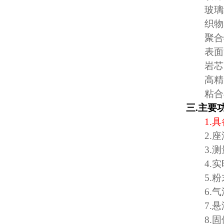
玻璃
织物
聚合
表面
岩芯
高精
粘合
三
.
主要
1.
具
2.
座
3.
测
4.
实
5.
粉
6.
气
7.
悬
8.
固