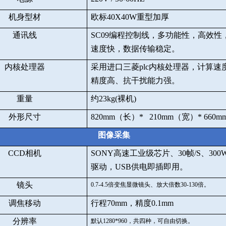
机身型材
欧标
40X40W
重型加厚
通讯线
SC09
编程控制线，多功能性，高效性
速度快，数据传输稳定。
内核处理器
采用进口三菱
plc
内核处理器，计算速
精度高、抗干扰能力强。
重量
约
23kg(
裸机
)
外形尺寸
820mm
（长）
* 210mm
（宽）
* 660m
图像采集
CCD
相机
SONY
高速工业级芯片、
30
帧
/S
、
300
驱动，
USB
供电即插即用。
镜头
0.7-4.5
倍变焦显微镜头、放大倍数
30-130
倍。
调焦移动
行程
70mm
，精度
0.1mm
分辨率
默认
1280*960
，共四种，可自由切换。