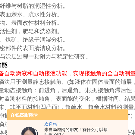
纤维与树脂的润湿性分析。
表面亲水、疏水性分析。
物、表面改性材料分析。
活性剂，肥皂和洗涤剂。
、煤矿、绝缘子润湿分析。
密部件的表面清洁度分析。
与涂层过程中粘附力与稳定性研究。
功能
备自动滴液和自动接液功能，实现接触角的全自动测
滴法用于测量静态接触角。
(
如液体在固体表面的铺展
量动态接触角：前进角，后退角。
(
根据接触角滞后性
时监测材料的接触角、表面能的变化，根据时间、结
末、非平面材料
(
凹凸面
)
，超疏水、超亲水材料的测量
泡捕获法测量接触角，如隐形眼镜等。（
需选配附件
滴法测量液体的表面张力与界面张力。
欢迎您！
来自局域网的朋友！有什么可以帮
体表面自动能、色散力、极性力、非极性力、电子受