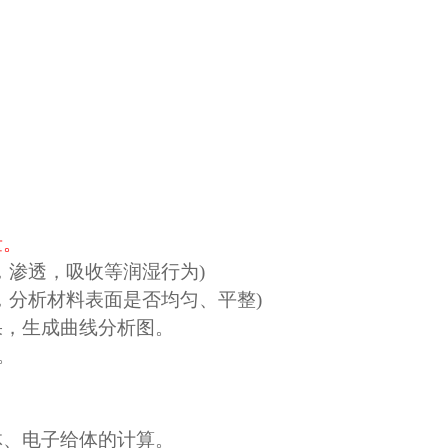
量。
，渗透，吸收等润湿行为
)
，分析材料表面是否均匀、平整
)
果，生成曲线分析图。
。
）
体、电子给体的计算。