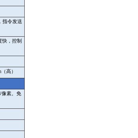
，指令发送
度快，控制
m
（高）
W
像素。免