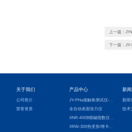
上一篇：
J
下一篇：
J
关于我们
产品中心
新闻
公司简介
JY-PHa接触角测试仪-pha
新闻
荣誉资质
全自动表面张力仪
技术
XNR-400B熔融指数仪-400B
XRW-300热变形/维卡软化点温度测定仪