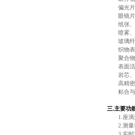
偏光
眼镜
纸张
喷雾
玻璃
织物
聚合
表面
岩芯
高精
粘合
三
.
主要功
1.
座滴
2.
测量
3.
实时