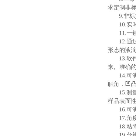
求定制非
9.
非标
10.
实
11.
一
12.
通
形态的液
13.
软
来。准确
14.
可
触角，凹
15.
测
样品表面
16.
可
17.
角
18.
粘
19.
分