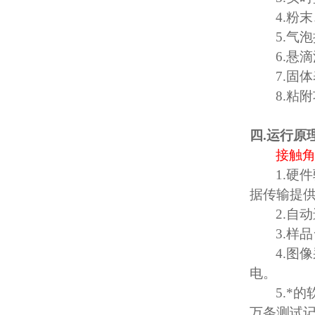
4.
粉末
5.
气泡
6.
悬滴
7.
固体
8.
粘附
四
.
运行原
接触
1.
硬件
据传输提
2.
自动
3.
样品
4.
图像
电。
5.
*的
万条测试