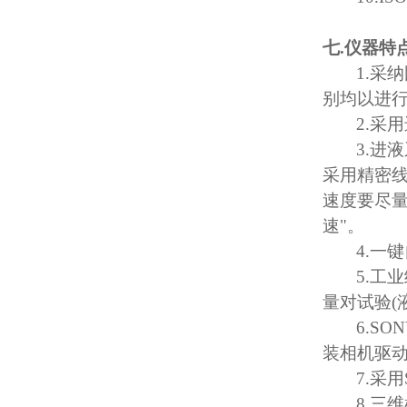
七
.
仪器特
1.
采纳
别均以进
2.
采用
3.
进液
采用精密
速度要尽
速
"
。
4.
一键
5.
工业
量对试验
(
6.SO
装相机驱
7.
采用
8.
三维