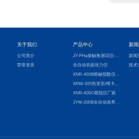
关于我们
产品中心
新闻
公司简介
JY-PHa接触角测试仪-pha
新闻
荣誉资质
全自动表面张力仪
技术
XNR-400B熔融指数仪-400B
XRW-300热变形/维卡软化点温度测定仪
XNR-400C熔指仪厂家
JYW-200B全自动表界面张力仪