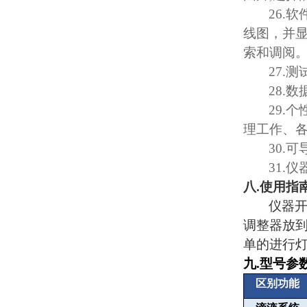
26.
软
线图，并
索和调阅
27.
测
28.
数
29.
个
理工作、
30.
可
31.
仪
八
.
使用指
仪器
调整器放
单的进行
九
.
型号参
区别功能