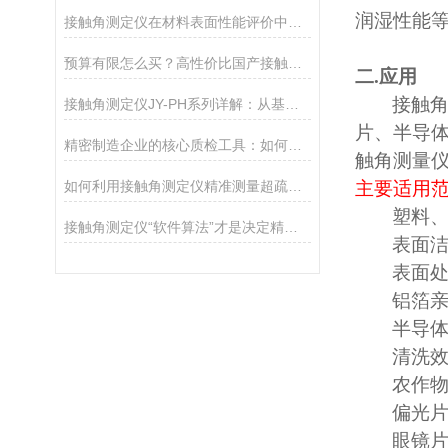
润湿性能
接触角测定仪在材料表面性能评价中的核心应用
预算有限怎么买？高性价比国产接触角测定仪选购攻略
二
.
应用
接触
接触角测定仪JY-PH系列详解：从基础型PHa到科研型PHb，哪款适合你？
片、半导
精密制造企业的核心质检工具：如何通过接触角控制产品质量
触角测量
如何利用接触角测定仪精准测量超疏水材料（>150°）
主要适用
塑料
接触角测定仪“软件算法”才是决定精度的灵魂
表面
表面
铝箔
半导
清洗
农作
偏光
眼镜