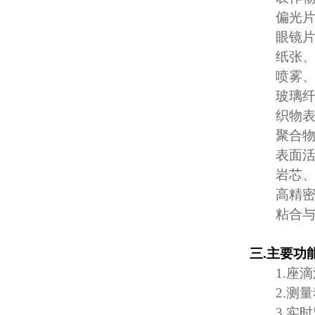
偏光
眼镜
纸张
喷雾
玻璃
织物
聚合
表面
岩芯
高精
粘合
三
.
主要功
1.
座滴
2.
测量
3.
实时