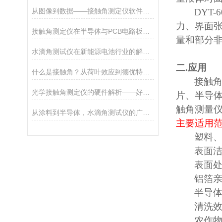
从图像到数据——接触角测定仪软件的算法演进与拟合方法对比
DYT-6
力、界面
接触角测定仪在半导体与PCB电路板清洁度检测中的应用
量和部分
水滴角测试仪在新能源电池行业的解决方案
二
.
应用
什么是接触角？从荷叶效应到德优特精密测量
接触
光学接触角测定仪的硬件解析——好品质源于细节
片、半导
触角测量
从涂料到半导体，水滴角测试仪的广泛应用场景
主要适用
塑料
表面
表面
铝箔
半导
清洗
农作