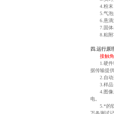
4.
粉末
5.
气泡
6.
悬滴
7.
固体
8.
粘附
四
.
运行原
接触
1.
硬件
据传输提
2.
自动
3.
样品
4.
图像
电。
5.
*的
万条测试