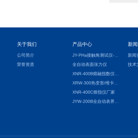
关于我们
产品中心
新闻
公司简介
JY-PHa接触角测试仪-pha
新闻
荣誉资质
全自动表面张力仪
技术
XNR-400B熔融指数仪-400B
XRW-300热变形/维卡软化点温度测定仪
XNR-400C熔指仪厂家
JYW-200B全自动表界面张力仪