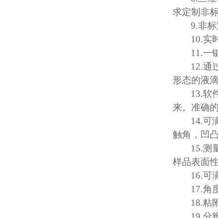
求定制非
9.
非标
10.
实
11.
一
12.
通
形态的液
13.
软
来。准确
14.
可
触角，凹
15.
测
样品表面
16.
可
17.
角
18.
粘
19.
分