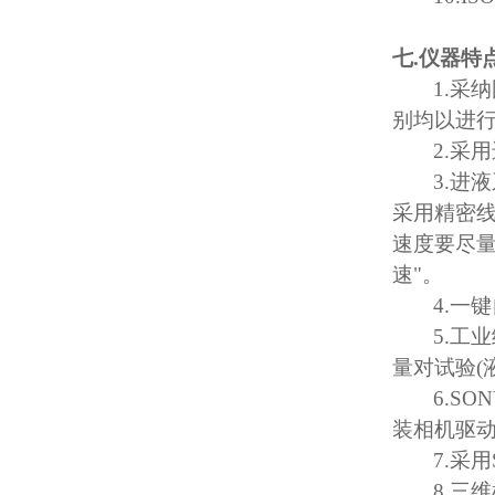
七
.
仪器特
1.
采纳
别均以进
2.
采用
3.
进液
采用精密
速度要尽
速
"
。
4.
一键
5.
工业
量对试验
(
6.SO
装相机驱
7.
采用
8.
三维