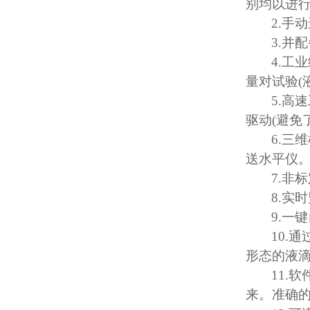
别均以进
2.
手动
3.
并配
4.
工业
量对试验
(
5.
高速
驱动
(
避免
6.
三维
送水平仪
7.
非标
8.
实时
9.
一键
10.
通
形态的液
11.
软
来。准确