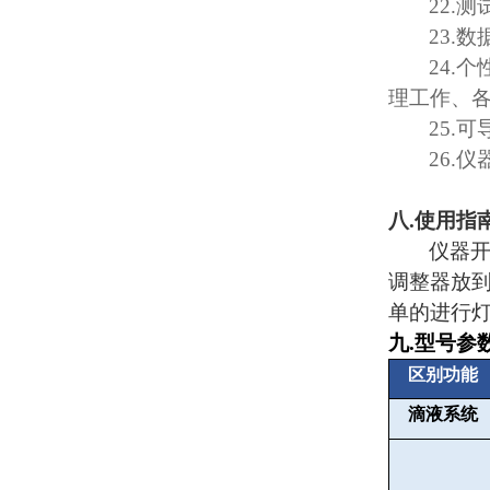
22.
测
23.
数
24.
个
理工作、
25.
可
26.
仪
八
.
使用指
仪器
调整器放
单的进行
九
.
型号参
区别功能
滴液系统