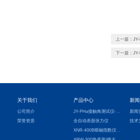
上一篇：
J
下一篇：
J
关于我们
产品中心
新闻
公司简介
JY-PHa接触角测试仪-pha
新闻
荣誉资质
全自动表面张力仪
技术
XNR-400B熔融指数仪-400B
XRW-300热变形/维卡软化点温度测定仪