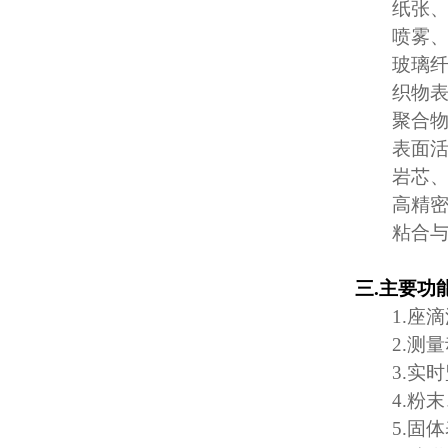
纸张
喷雾
玻璃
织物
聚合
表面
岩芯
高精
粘合
三
.
主要功
1.
座滴
2.
测量
3.
实时
4.
粉末
5.
固体