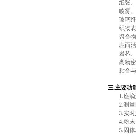
纸张
喷雾
玻璃
织物
聚合
表面
岩芯
高精
粘合
三
.
主要功
1.
座滴
2.
测量
3.
实时
4.
粉末
5.
固体