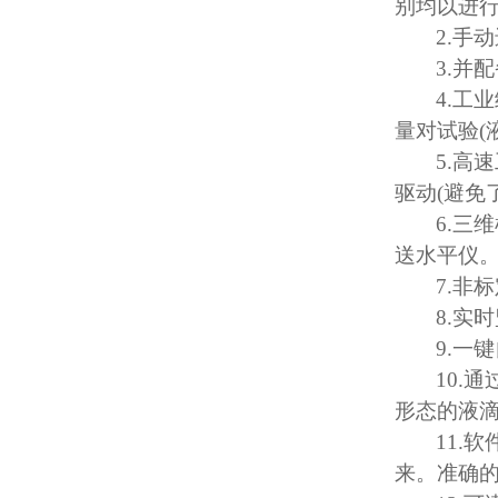
别均以进
2.
手动
3.
并配
4.
工业
量对试验
(
5.
高速
驱动
(
避免
6.
三维
送水平仪
7.
非标
8.
实时
9.
一键
10.
通
形态的液
11.
软
来。准确