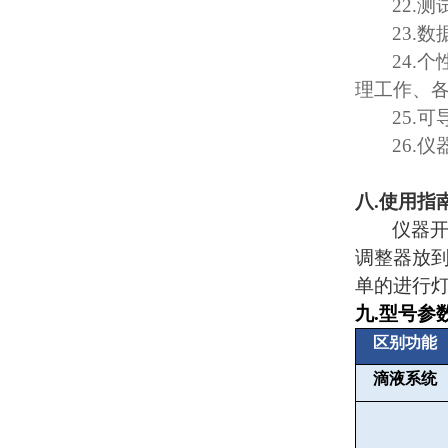
22.
测
23.
数
24.
个
理工作、
25.
可
26.
仪
八
.
使用指
仪器
调整器放
单的进行
九
.
型号参
区别功能
滴液系统