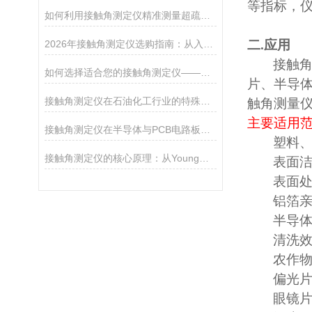
等指标
，
如何利用接触角测定仪精准测量超疏水材料（>150°）
二
.
应用
2026年接触角测定仪选购指南：从入门到精通
接触
如何选择适合您的接触角测定仪——从入门级到科研级
片、半导
接触角测定仪在石油化工行业的特殊应用——岩石润湿性评价
触角测量
主要适用
接触角测定仪在半导体与PCB电路板清洁度检测中的应用
塑料
接触角测定仪的核心原理：从Young方程到表面自由能分析
表面
表面
铝箔
半导
清洗
农作
偏光
眼镜