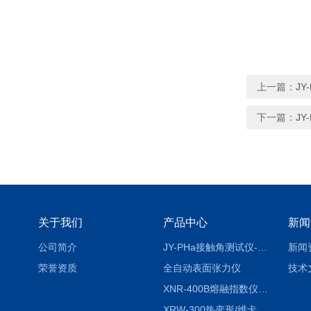
上一篇：
J
下一篇：
J
关于我们
产品中心
新闻
公司简介
JY-PHa接触角测试仪-pha
新闻
荣誉资质
全自动表面张力仪
技术
XNR-400B熔融指数仪-400B
XRW-300热变形/维卡软化点温度测定仪