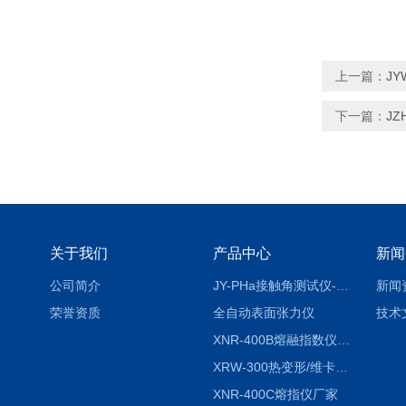
上一篇：
J
下一篇：
J
关于我们
产品中心
新闻
公司简介
JY-PHa接触角测试仪-pha
新闻
荣誉资质
全自动表面张力仪
技术
XNR-400B熔融指数仪-400B
XRW-300热变形/维卡软化点温度测定仪
XNR-400C熔指仪厂家