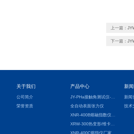
上一篇：
J
下一篇：
J
关于我们
产品中心
新闻
公司简介
JY-PHa接触角测试仪-pha
新闻
荣誉资质
全自动表面张力仪
技术
XNR-400B熔融指数仪-400B
XRW-300热变形/维卡软化点温度测定仪
XNR-400C熔指仪厂家